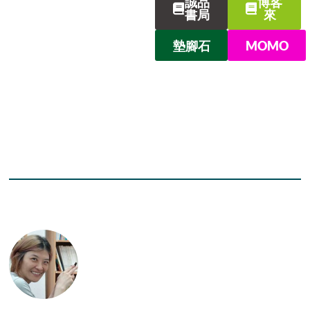
誠品
博客
書局
來
墊腳石
MOMO