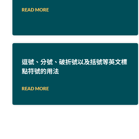
READ MORE
逗號、分號、破折號以及括號等英文標
點符號的用法
READ MORE