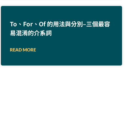
To、For、Of 的用法與分別–三個最容
易混淆的介系詞
READ MORE