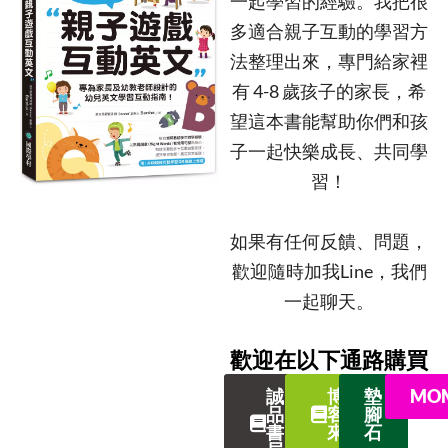
一起學習的經驗。我把很
多適合親子互動的學習方
法整理出來，專門給家裡
有 4-8 歲孩子的家長，希
望這本書能幫助你們和孩
子一起快樂成長、共同學
習！
如果有任何反饋、問題，
歡迎隨時加我Line，我們
一起聊天。
歡迎在以下通路購買
誠
博
墊
MO
品
客
腳
書
來
石