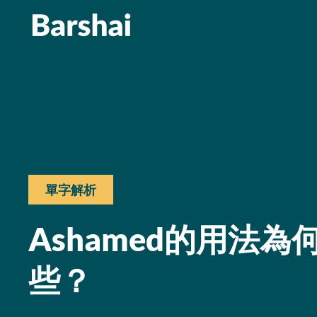
單字解析
Ashamed的用法
些？