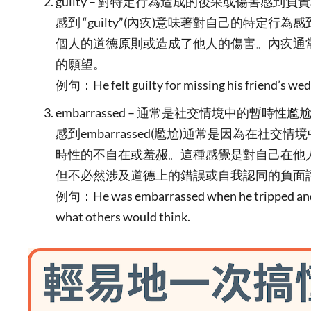
guilty – 對特定行為造成的後果或傷害感到負
感到 “guilty”(內疚)意味著對自己的特定
個人的道德原則或造成了他人的傷害。內疚通
的願望。
例句：He felt guilty for missing his friend’s wedd
embarrassed – 通常是社交情境中的暫時性
感到embarrassed(尷尬)通常是因為在社
時性的不自在或羞赧。這種感覺是對自己在他
但不必然涉及道德上的錯誤或自我認同的負面
例句：He was embarrassed when he tripped and fe
what others would think.