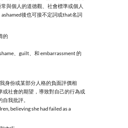
覺通常與個人的道德觀、社會標準或個人
ashamed後也可接不定詞或that名詞
情的
hame、guilt、和 embarrassment 的
與對自我身份或某部分人格的負面評價相
準或社會的期望，導致對自己的行為或
的自我批評。
en, believing she had failed as a