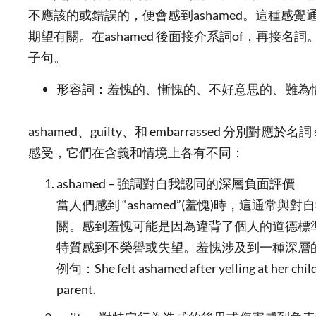
不應該的或錯誤的，便會感到ashamed。這種感
期望有關。在ashamed 後面接介系詞of，再接名詞。
子句。
形容詞：羞愧的、慚愧的、不好意思的、難為
ashamed、guilty、和 embarrassed 分別對應於名詞 s
感受，它們在含義和情境上各有不同：
ashamed – 強調對自我認同的深層負面評價
當人們感到 “ashamed”(羞愧)時，這通常
關。感到羞愧可能是因為違背了個人的道德標
特質感到不榮譽或失望。羞愧涉及到一種深層
例句：She felt ashamed after yelling at her childr
parent.