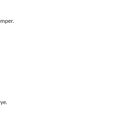
emper.
ye.