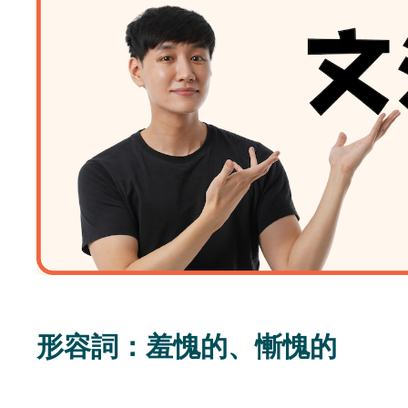
形容詞：羞愧的、慚愧的