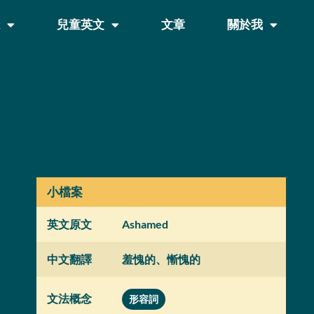
源
兒童英文
文章
關於我
小檔案
英文原文
Ashamed
中文翻譯
羞愧的、慚愧的
文法概念
形容詞