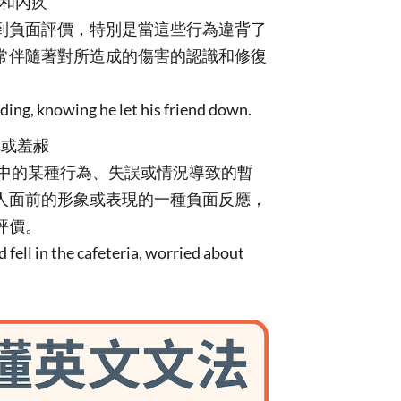
責和內疚
行為感到負面評價，特別是當這些行為違背了
常伴隨著對所造成的傷害的認識和修復
ing, knowing he let his friend down.
尷尬或羞赧
交情境中的某種行為、失誤或情況導致的暫
人面前的形象或表現的一種負面反應，
評價。
ll in the cafeteria, worried about