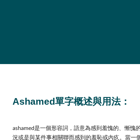
Ashamed單字概述與用法：
ashamed是一個形容詞，語意為感到羞愧的、慚
況或是與某件事相關聯而感到的羞恥或內疚。當一