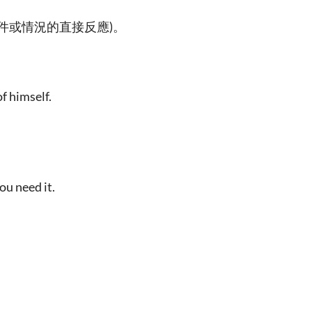
件或情況的直接反應)。
f himself.
u need it.