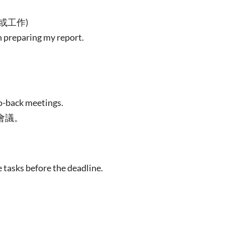
或工作)
 preparing my report.
o-back meetings.
會議。
tasks before the deadline.