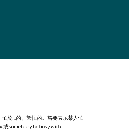
的、忙於…的、繁忙的。當要表示某人忙
或somebody be busy with