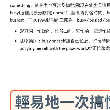
something。這個字也可當及物動詞(現在較少見
busy(這裡用原形動詞) oneself，語意為打發時間。bus
busiest，而busy當動詞的三態為：busy / busied / bu
形容詞：忙碌的、忙於…的、繁忙的、電話忙
及物動詞：busy oneself 讓自己忙於、打發時
busying herself with the paperwork.她