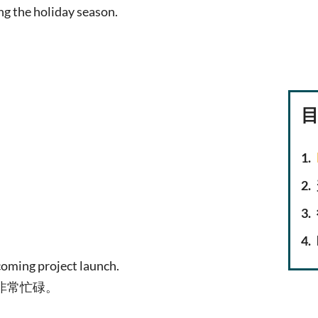
g the holiday season.
coming project launch.
非常忙碌。