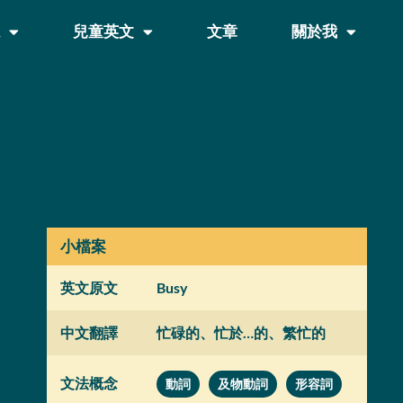
源
兒童英文
文章
關於我
小檔案
英文原文
Busy
中文翻譯
忙碌的、忙於…的、繁忙的
文法概念
動詞
及物動詞
形容詞