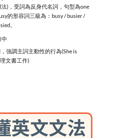
這用法)，受詞為反身代名詞，句型為one
y的形容詞三級為：busy / busier /
sied。
線中
間，強調主詞主動性的行為(She is
正忙著處理文書工作)