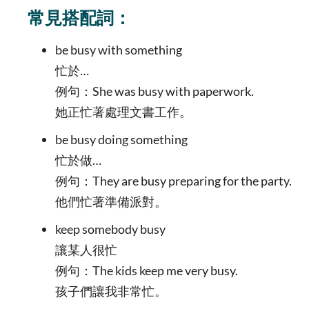
常見搭配詞：
be busy with something
忙於…
例句：She was busy with paperwork.
她正忙著處理文書工作。
be busy doing something
忙於做…
例句：They are busy preparing for the party.
他們忙著準備派對。
keep somebody busy
讓某人很忙
例句：The kids keep me very busy.
孩子們讓我非常忙。