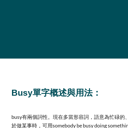
Busy單字概述與用法：
busy有兩個詞性。現在多當形容詞，語意為忙碌
於做某事時，可用somebody be busy doing something