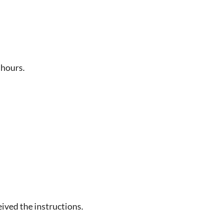
 hours.
eived the instructions.