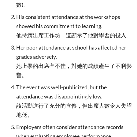
數)。
His consistent attendance at the workshops
showed his commitment to learning.
他持續出席工作坊，這顯示了他對學習的投入。
Her poor attendance at school has affected her
grades adversely.
她上學的出席率不佳，對她的成績產生了不利影
響。
The event was well-publicized, but the
attendance was disappointingly low.
該活動進行了充分的宣傳，但出席人數令人失望
地低。
Employers often consider attendance records
when evaluating employee performance.