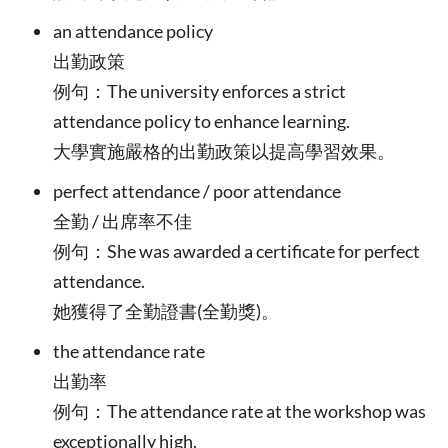
an attendance policy
出勤政策
例句：The university enforces a strict
attendance policy to enhance learning.
大學實施嚴格的出勤政策以提高學習效果。
perfect attendance / poor attendance
全勤 / 出席率不佳
例句：She was awarded a certificate for perfect
attendance.
她獲得了全勤證書(全勤獎)。
the attendance rate
出勤率
例句：The attendance rate at the workshop was
exceptionally high.